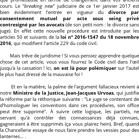
cours. Le "
breaking new
" judiciaire de ce 1er janvier 2017 es
bien évidemment l'entrée en vigueur du
divorce pa
consentement mutuel par acte sous seing privé
contresigné par les avocats
(de son petit nom : le divorce san
juge). En effet cette nouvelle procédure est introduite par les
articles 50 et suivants de la
loi n
°
2016-1547 du 18 novembr
2016
, qui modifient l’article 229 du code civil.
Mais trêve de juridisme ! Si vous pensiez apprendre quelque
chose de cet article, vous vous fourrez le Code civil dans l'œil
jusqu'à la cassation ! Ici,
on est là pour polémiquer
sur l'aute
le plus haut dressé de la mauvaise foi !
Et en la matière, la palme de l'argument fallacieux revient à
notre
Ministre de la Justice, Jean-Jacques Urvoas
, qui justifie
la réforme par la réthorique suivante : "Le juge se contentant de
d'homologuer les conventions dans ces procédures, son office
peut être supprimé". À suivre cette logique, les partiels, ne
servant qu'à contrôler des connaissances déjà connues,
gagneraient à être supprimés (ça vous plairez hein). Bref, quand
la Chancellerie essaye de nous faire prendre les vessies pour des
lanternes... .