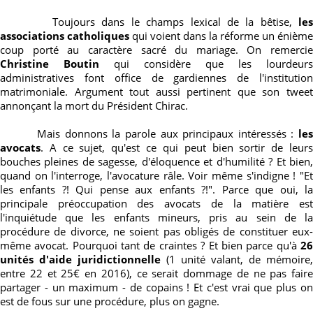
Toujours dans le champs lexical de la bêtise,
les
associations catholiques
qui voient dans la réforme un énième
coup porté au caractère sacré du mariage. On remercie
Christine Boutin
qui considère que les lourdeurs
administratives font office de gardiennes de l'institution
matrimoniale. Argument tout aussi pertinent que son tweet
annonçant la mort du Président Chirac.
Mais donnons la parole aux principaux intéressés :
les
avocats
. A ce sujet, qu'est ce qui peut bien sortir de leurs
bouches pleines de sagesse, d'éloquence et d'humilité ? Et bien,
quand on l'interroge, l'avocature râle. Voir même s'indigne ! "Et
les enfants ?! Qui pense aux enfants ?!". Parce que oui, la
principale préoccupation des avocats de la matière est
l'inquiétude que les enfants mineurs, pris au sein de la
procédure de divorce, ne soient pas obligés de constituer eux-
même avocat. Pourquoi tant de craintes ? Et bien parce qu'à
26
unités d'aide juridictionnelle
(1 unité valant, de mémoire,
entre 22 et 25€ en 2016), ce serait dommage de ne pas faire
partager - un maximum - de copains ! Et c'est vrai que plus on
est de fous sur une procédure, plus on gagne.