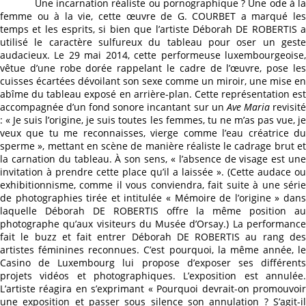
Une incarnation réaliste ou pornographique ? Une ode à la
femme ou à la vie, cette œuvre de G. COURBET a marqué les
temps et les esprits, si bien que l’artiste Déborah DE ROBERTIS a
utilisé le caractère sulfureux du tableau pour oser un geste
audacieux. Le 29 mai 2014, cette performeuse luxembourgeoise,
vêtue d’une robe dorée rappelant le cadre de l’œuvre, pose les
cuisses écartées dévoilant son sexe comme un miroir, une mise en
abîme du tableau exposé en arrière-plan. Cette représentation est
accompagnée d’un fond sonore incantant sur un
Ave Maria
revisit
: « Je suis l’origine, je suis toutes les femmes, tu ne m’as pas vue, je
veux que tu me reconnaisses, vierge comme l’eau créatrice du
sperme », mettant en scène de manière réaliste le cadrage brut et
la carnation du tableau. À son sens, « l’absence de visage est une
invitation à prendre cette place qu’il a laissée ». (Cette audace ou
exhibitionnisme, comme il vous conviendra, fait suite à une série
de photographies tirée et intitulée « Mémoire de l’origine » dans
laquelle Déborah DE ROBERTIS offre la même position au
photographe qu’aux visiteurs du Musée d’Orsay.) La performance
fait le buzz et fait entrer Déborah DE ROBERTIS au rang des
artistes féminines reconnues. C’est pourquoi, la même année, le
Casino de Luxembourg lui propose d’exposer ses différents
projets vidéos et photographiques. L’exposition est annulée.
L’artiste réagira en s’exprimant « Pourquoi devrait-on promouvoir
une exposition et passer sous silence son annulation ? S’agit-il