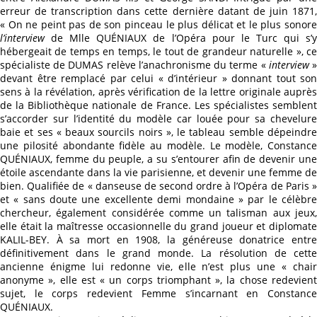
erreur de transcription dans cette dernière datant de juin 1871,
« On ne peint pas de son pinceau le plus délicat et le plus sonore
l’
interview
de Mlle QUÉNIAUX de l’Opéra pour le Turc qui s’y
hébergeait de temps en temps, le tout de grandeur naturelle », ce
spécialiste de DUMAS relève l’anachronisme du terme «
interview
devant être remplacé par celui « d’intérieur » donnant tout son
sens à la révélation, après vérification de la lettre originale auprès
de la Bibliothèque nationale de France. Les spécialistes semblent
s’accorder sur l’identité du modèle car louée pour sa chevelure
baie et ses « beaux sourcils noirs », le tableau semble dépeindre
une pilosité abondante fidèle au modèle. Le modèle, Constance
QUÉNIAUX, femme du peuple, a su s’entourer afin de devenir une
étoile ascendante dans la vie parisienne, et devenir une femme de
bien. Qualifiée de « danseuse de second ordre à l’Opéra de Paris »
et « sans doute une excellente demi mondaine » par le célèbre
chercheur, également considérée comme un talisman aux jeux,
elle était la maîtresse occasionnelle du grand joueur et diplomate
KALIL-BEY. À sa mort en 1908, la généreuse donatrice entre
définitivement dans le grand monde. La résolution de cette
ancienne énigme lui redonne vie, elle n’est plus une « chair
anonyme », elle est « un corps triomphant », la chose redevient
sujet, le corps redevient Femme s’incarnant en Constance
QUÉNIAUX.