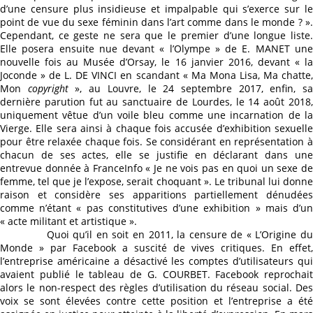
d’une censure plus insidieuse et impalpable qui s’exerce sur le
point de vue du sexe féminin dans l’art comme dans le monde ? ».
Cependant, ce geste ne sera que le premier d’une longue liste.
Elle posera ensuite nue devant « l’Olympe » de E. MANET une
nouvelle fois au Musée d’Orsay, le 16 janvier 2016, devant « la
Joconde » de L. DE VINCI en scandant « Ma Mona Lisa, Ma chatte,
Mon
copyright
», au Louvre, le 24 septembre 2017, enfin, s
dernière parution fut au sanctuaire de Lourdes, le 14 août 2018,
uniquement vêtue d’un voile bleu comme une incarnation de la
Vierge. Elle sera ainsi à chaque fois accusée d’exhibition sexuelle
pour être relaxée chaque fois. Se considérant en représentation à
chacun de ses actes, elle se justifie en déclarant dans une
entrevue donnée à FranceInfo « Je ne vois pas en quoi un sexe de
femme, tel que je l’expose, serait choquant ». Le tribunal lui donne
raison et considère ses apparitions partiellement dénudées
comme n’étant « pas constitutives d’une exhibition » mais d’un
« acte militant et artistique ».
Quoi qu’il en soit en 2011, la censure de « L’Origine du
Monde » par Facebook a suscité de vives critiques. En effet,
l’entreprise américaine a désactivé les comptes d’utilisateurs qui
avaient publié le tableau de G. COURBET. Facebook reprochait
alors le non-respect des règles d’utilisation du réseau social. Des
voix se sont élevées contre cette position et l’entreprise a été