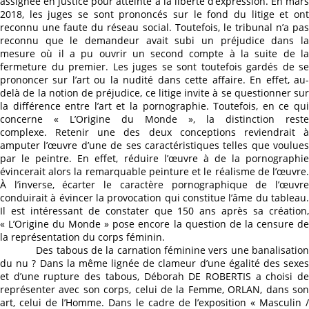
assignée en justice pour atteinte à la liberté d’expression. En mars
2018, les juges se sont prononcés sur le fond du litige et ont
reconnu une faute du réseau social. Toutefois, le tribunal n’a pas
reconnu que le demandeur avait subi un préjudice dans la
mesure où il a pu ouvrir un second compte à la suite de la
fermeture du premier. Les juges se sont toutefois gardés de se
prononcer sur l’art ou la nudité dans cette affaire. En effet, au-
delà de la notion de préjudice, ce litige invite à se questionner sur
la différence entre l’art et la pornographie. Toutefois, en ce qui
concerne « L’Origine du Monde », la distinction reste
complexe. Retenir une des deux conceptions reviendrait à
amputer l’œuvre d’une de ses caractéristiques telles que voulues
par le peintre. En effet, réduire l’œuvre à de la pornographie
évincerait alors la remarquable peinture et le réalisme de l’œuvre.
À l’inverse, écarter le caractère pornographique de l’œuvre
conduirait à évincer la provocation qui constitue l’âme du tableau.
Il est intéressant de constater que 150 ans après sa création,
« L’Origine du Monde » pose encore la question de la censure de
la représentation du corps féminin.
Des tabous de la carnation féminine vers une banalisation
du nu ? Dans la même lignée de clameur d’une égalité des sexes
et d’une rupture des tabous, Déborah DE ROBERTIS a choisi de
représenter avec son corps, celui de la Femme, ORLAN, dans son
art, celui de l’Homme. Dans le cadre de l’exposition « Masculin /