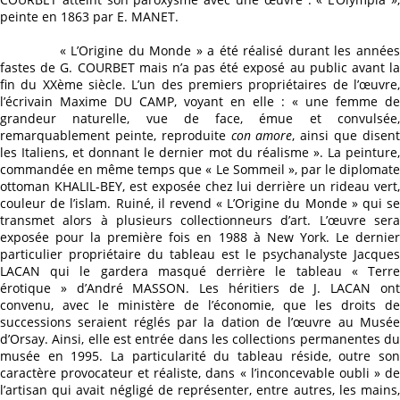
peinte en 1863 par E. MANET.
« L’Origine du Monde » a été réalisé durant les années
fastes de G. COURBET mais n’a pas été exposé au public avant la
fin du XXème siècle. L’un des premiers propriétaires de l’œuvre,
l’écrivain Maxime DU CAMP, voyant en elle : « une femme de
grandeur naturelle, vue de face, émue et convulsée,
remarquablement peinte, reproduite
con amore
, ainsi que disen
les Italiens, et donnant le dernier mot du réalisme ». La peinture,
commandée en même temps que « Le Sommeil », par le diplomate
ottoman KHALIL-BEY, est exposée chez lui derrière un rideau vert,
couleur de l’islam. Ruiné, il revend « L’Origine du Monde » qui se
transmet alors à plusieurs collectionneurs d’art. L’œuvre sera
exposée pour la première fois en 1988 à New York. Le dernier
particulier propriétaire du tableau est le psychanalyste Jacques
LACAN qui le gardera masqué derrière le tableau « Terre
érotique » d’André MASSON. Les héritiers de J. LACAN ont
convenu, avec le ministère de l’économie, que les droits de
successions seraient réglés par la dation de l’œuvre au Musée
d’Orsay. Ainsi, elle est entrée dans les collections permanentes du
musée en 1995. La particularité du tableau réside, outre son
caractère provocateur et réaliste, dans « l’inconcevable oubli » de
l’artisan qui avait négligé de représenter, entre autres, les mains,