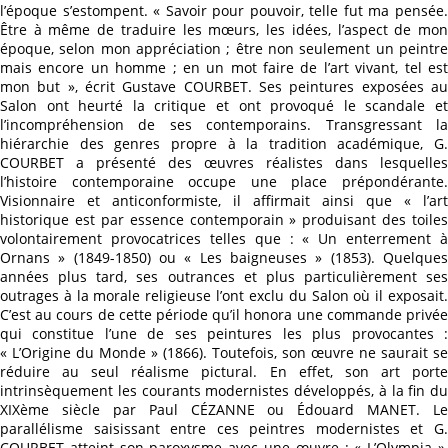
l’époque s’estompent. « Savoir pour pouvoir, telle fut ma pensée.
Être à même de traduire les mœurs, les idées, l’aspect de mon
époque, selon mon appréciation ; être non seulement un peintre
mais encore un homme ; en un mot faire de l’art vivant, tel est
mon but », écrit Gustave COURBET. Ses peintures exposées au
Salon ont heurté la critique et ont provoqué le scandale et
l’incompréhension de ses contemporains. Transgressant la
hiérarchie des genres propre à la tradition académique, G.
COURBET a présenté des œuvres réalistes dans lesquelles
l’histoire contemporaine occupe une place prépondérante.
Visionnaire et anticonformiste, il affirmait ainsi que « l’art
historique est par essence contemporain » produisant des toiles
volontairement provocatrices telles que : « Un enterrement à
Ornans » (1849-1850) ou « Les baigneuses » (1853). Quelques
années plus tard, ses outrances et plus particulièrement ses
outrages à la morale religieuse l’ont exclu du Salon où il exposait.
C’est au cours de cette période qu’il honora une commande privée
qui constitue l’une de ses peintures les plus provocantes :
« L’Origine du Monde » (1866). Toutefois, son œuvre ne saurait se
réduire au seul réalisme pictural. En effet, son art porte
intrinsèquement les courants modernistes développés, à la fin du
XIXème siècle par Paul CÉZANNE ou Édouard MANET. Le
parallélisme saisissant entre ces peintres modernistes et G.
COURBET atteint son paroxysme avec une œuvre : « L’Olympia »,