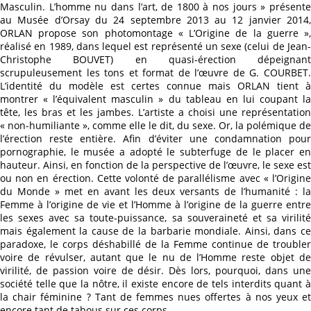
Masculin. L’homme nu dans l’art, de 1800 à nos jours » présente
au Musée d’Orsay du 24 septembre 2013 au 12 janvier 2014,
ORLAN propose son photomontage « L’Origine de la guerre »,
réalisé en 1989, dans lequel est représenté un sexe (celui de Jean-
Christophe BOUVET) en quasi-érection dépeignant
scrupuleusement les tons et format de l’œuvre de G. COURBET.
L’identité du modèle est certes connue mais ORLAN tient à
montrer « l’équivalent masculin » du tableau en lui coupant la
tête, les bras et les jambes. L’artiste a choisi une représentation
« non-humiliante », comme elle le dit, du sexe. Or, la polémique de
l’érection reste entière. Afin d’éviter une condamnation pour
pornographie, le musée a adopté le subterfuge de le placer en
hauteur. Ainsi, en fonction de la perspective de l’œuvre, le sexe est
ou non en érection. Cette volonté de parallélisme avec « l’Origine
du Monde » met en avant les deux versants de l’humanité : la
Femme à l’origine de vie et l’Homme à l’origine de la guerre entre
les sexes avec sa toute-puissance, sa souveraineté et sa virilité
mais également la cause de la barbarie mondiale. Ainsi, dans ce
paradoxe, le corps déshabillé de la Femme continue de troubler
voire de révulser, autant que le nu de l’Homme reste objet de
virilité, de passion voire de désir. Dès lors, pourquoi, dans une
société telle que la nôtre, il existe encore de tels interdits quant à
la chair féminine ? Tant de femmes nues offertes à nos yeux et
encore tant de tabous sur ces corps…