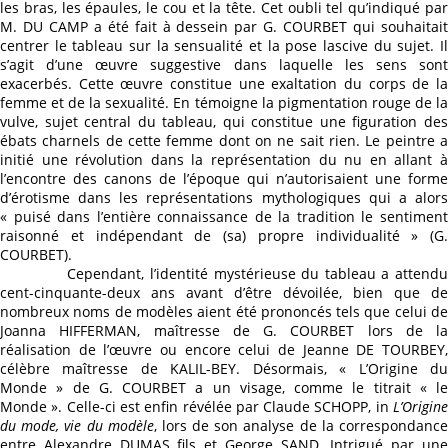
les bras, les épaules, le cou et la tête. Cet oubli tel qu’indiqué par
M. DU CAMP a été fait à dessein par G. COURBET qui souhaitait
centrer le tableau sur la sensualité et la pose lascive du sujet. Il
s’agit d’une œuvre suggestive dans laquelle les sens sont
exacerbés. Cette œuvre constitue une exaltation du corps de la
femme et de la sexualité. En témoigne la pigmentation rouge de la
vulve, sujet central du tableau, qui constitue une figuration des
ébats charnels de cette femme dont on ne sait rien. Le peintre a
initié une révolution dans la représentation du nu en allant à
l’encontre des canons de l’époque qui n’autorisaient une forme
d’érotisme dans les représentations mythologiques qui a alors
« puisé dans l’entière connaissance de la tradition le sentiment
raisonné et indépendant de (sa) propre individualité » (G.
COURBET).
Cependant, l’identité mystérieuse du tableau a attendu
cent-cinquante-deux ans avant d’être dévoilée, bien que de
nombreux noms de modèles aient été prononcés tels que celui de
Joanna HIFFERMAN, maîtresse de G. COURBET lors de la
réalisation de l’œuvre ou encore celui de Jeanne DE TOURBEY,
célèbre maîtresse de KALIL-BEY. Désormais, « L’Origine du
Monde » de G. COURBET a un visage, comme le titrait « le
Monde ». Celle-ci est enfin révélée par Claude SCHOPP, in
L’Origine
du mode, vie du modèle
, lors de son analyse de la correspondanc
entre Alexandre DUMAS fils et George SAND. Intrigué par une