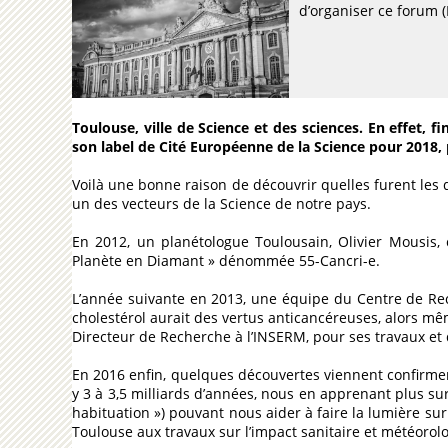
d’organiser ce forum 
Toulouse, ville de Science et des sciences. En effet, 
son label de Cité Européenne de la Science pour 2018,
Voilà une bonne raison de découvrir quelles furent les d
un des vecteurs de la Science de notre pays.
En 2012, un planétologue Toulousain, Olivier Mousis,
Planète en Diamant » dénommée 55-Cancri-e.
L’année suivante en 2013, une équipe du Centre de Rec
cholestérol aurait des vertus anticancéreuses, alors mê
Directeur de Recherche à l’INSERM, pour ses travaux et 
En 2016 enfin, quelques découvertes viennent confirmer
y 3 à 3,5 milliards d’années, nous en apprenant plus su
habituation ») pouvant nous aider à faire la lumière su
Toulouse aux travaux sur l’impact sanitaire et météorolo