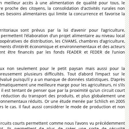
 un meilleur accès à une alimentation de qualité pour tous, le
proche des citoyens, la consolidation d'activités rurales non
es besoins alimentaires qui limite la concurrence et favorise la
ritoriaux sont prévus par la loi d’avenir pour l’agriculture,
ls permettent l’élaboration d’un projet alimentaire au niveau local
oopératives de distribution, les CIVAMS, chambres d’agriculture,
roupements d’intérêt économique et environnementaux et des acteurs
vent être financés par les fonds FEADER et FEDER de l’union
eux non seulement pour le petit paysan mais aussi pour la
ureusement plusieurs difficultés. Tout d’abord l’impact sur le
e évalué puisqu’il y a un manque de données statistiques. D’après
tématiquement une meilleure marge pour les agriculteurs, ni s’ils
il est tentant de penser que par la proximité qu’un circuit court
 réduction du transport des produits, et plus globalement une
ironnementaux réduits. Or une étude menée par Schlich en 2005
s le cas. Il faut aussi considérer le mode de production et non
 circuits courts permettent comme nous l’avons vu précédemment
nt. Ils permettent de plus de créer une sorte de sécurité