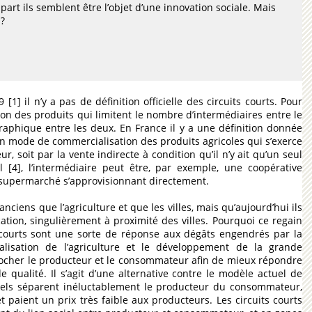
part ils semblent être l’objet d’une innovation sociale. Mais
 ?
[1] il n’y a pas de définition officielle des circuits courts. Pour
ion des produits qui limitent le nombre d’intermédiaires entre le
aphique entre les deux. En France il y a une définition donnée
t un mode de commercialisation des produits agricoles qui s’exerce
 soit par la vente indirecte à condition qu’il n’y ait qu’un seul
[4], l’intermédiaire peut être, par exemple, une coopérative
n supermarché s’approvisionnant directement.
nciens que l’agriculture et que les villes, mais qu’aujourd’hui ils
cation, singulièrement à proximité des villes. Pourquoi ce regain
 courts sont une sorte de réponse aux dégâts engendrés par la
rialisation de l’agriculture et le développement de la grande
rocher le producteur et le consommateur afin de mieux répondre
ualité. Il s’agit d’une alternative contre le modèle actuel de
uels séparent inéluctablement le producteur du consommateur,
 paient un prix très faible aux producteurs. Les circuits courts