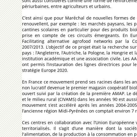
sont aussi considérés comme une forme de renforcemen
périurbaines, entre agriculteurs et urbains.
C’est ainsi que pour Maréchal de nouvelles formes de 
renouvellent, par exemple : les marchés paysans, les po
cantines scolaires en particulier pour des produits bio
prise en compte de ces circuits émergeants. En Eur
Facilitating alternative agrofood networks par l
2007/2013. L’objectif de ce projet était la recherche s
pays : l’Angleterre, l’Autriche, la Pologne, la Hongrie e
institution académique et une association civile. Les 
ont permis l’instauration des lignes directrices pour
stratégie Europe 2020.
En France ce mouvement prend ses racines dans les ann
non lucratif devenue le premier magasin coopératif bio
ouvert suivi par la création de la première AMAP. Le dé
et le milieu rural (CIVAMS) dans les années 90 est aussi
mouvement s’est accéléré après les années 2004-2005 
l’ancienne région Midi-Pyrénées on comptait environ 7
Ces centres en collaboration avec l’Union Européenne 
territorialisés. Il s’agit d’une manière dont la soci
l'alimentation, de la production à la consommation en 