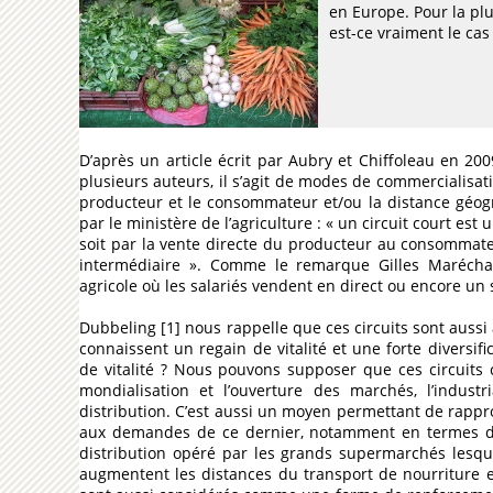
en Europe. Pour la plu
est-ce vraiment le cas
D’après un article écrit par Aubry et Chiffoleau en 2009 
plusieurs auteurs, il s’agit de modes de commercialisat
producteur et le consommateur et/ou la distance géogr
par le ministère de l’agriculture : « un circuit court es
soit par la vente directe du producteur au consommateur,
intermédiaire ». Comme le remarque Gilles Maréchal 
agricole où les salariés vendent en direct ou encore u
Dubbeling [1] nous rappelle que ces circuits sont aussi a
connaissent un regain de vitalité et une forte diversifi
de vitalité ? Nous pouvons supposer que ces circuits
mondialisation et l’ouverture des marchés, l’indust
distribution. C’est aussi un moyen permettant de rapp
aux demandes de ce dernier, notamment en termes de q
distribution opéré par les grands supermarchés lesq
augmentent les distances du transport de nourriture et