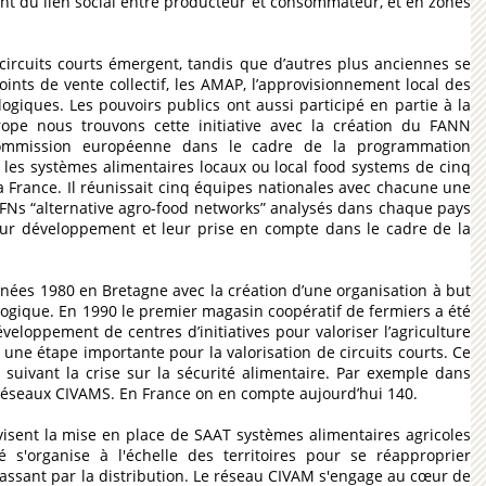
t du lien social entre producteur et consommateur, et en zones
circuits courts émergent, tandis que d’autres plus anciennes se
ints de vente collectif, les AMAP, l’approvisionnement local des
logiques. Les pouvoirs publics ont aussi participé en partie à la
ope nous trouvons cette initiative avec la création du FANN
a Commission européenne dans le cadre de la programmation
ur les systèmes alimentaires locaux ou local food systems de cinq
t la France. Il réunissait cinq équipes nationales avec chacune une
AAFNs “alternative agro-food networks” analysés dans chaque pays
 leur développement et leur prise en compte dans le cadre de la
ées 1980 en Bretagne avec la création d’une organisation à but
logique. En 1990 le premier magasin coopératif de fermiers a été
veloppement de centres d’initiatives pour valoriser l’agriculture
 une étape importante pour la valorisation de circuits courts. Ce
suivant la crise sur la sécurité alimentaire. Par exemple dans
 réseaux CIVAMS. En France on en compte aujourd’hui 140.
visent la mise en place de SAAT systèmes alimentaires agricoles
été s'organise à l'échelle des territoires pour se réapproprier
passant par la distribution. Le réseau CIVAM s'engage au cœur de