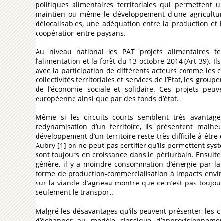
politiques alimentaires territoriales qui permettent
maintien ou même le développement d'une agriculture 
délocalisables, une adéquation entre la production et l
coopération entre paysans.
Au niveau national les PAT projets alimentaires ter
l’alimentation et la forêt du 13 octobre 2014 (Art 39). I
avec la participation de différents acteurs comme les c
collectivités territoriales et services de l’Etat, les g
de l’économie sociale et solidaire. Ces projets peu
européenne ainsi que par des fonds d’état.
Même si les circuits courts semblent très avantag
redynamisation d’un territoire, ils présentent malhe
développement d’un territoire reste très difficile à êtr
Aubry [1] on ne peut pas certifier qu’ils permettent sys
sont toujours en croissance dans le périurbain. Ensuite 
génère, il y a moindre consommation d’énergie par la
forme de production-commercialisation à impacts env
sur la viande d’agneau montre que ce n’est pas toujour
seulement le transport.
Malgré les désavantages qu’ils peuvent présenter, les
d’échapper au modèle classique d’approvisionneme