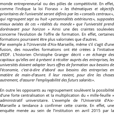
monde entrepreneurial ou des pôles de compétitivité. En effet,
comme l’indique la loi Fioraso
«
les thématiques et objectif
prioritaires de l’université seront définis par les «
conseils centraux
»
qui regroupent sept ou huit
«
personnalités extérieures
»,
supposée
mieux avisées de ces
«
réalités du monde
»
que l’université prend
dorénavant pour horizon »
Ainsi une des craintes soulevées
concerne l’évolution de l’offre de formation. En effet, certaines
formations pourraient être plus valorisées que d’autres.
Par exemple à l’Université d’Aix-Marseille, même s’il s’agit d’une
fusion, des nouvelles formations ont été créées à l’initiative
d’EDF. L’historien Christophe Granger décrit
«
en échange de
capitaux qu’elles ont à présent à récolter auprès des entreprises, les
universités doivent adapter leurs offres de formation aux besoins de
l’économie, c’est-à-dire d’abord aux besoins des entreprises en
matière de main-d’œuvre. Il leur revient, pour dire les choses
autrement, d’assurer l’employabilité des futurs salariés
»
.
En outre les opposants au regroupement soulèvent la possibilité
d’une forte centralisation et la multiplication du « mille-feuille »
administratif universitaire. L’exemple de l’Université d’Aix-
Marseille a tendance à confirmer cette crainte. En effet, une
enquête menée au sein de l’institution en avril 2015 par la