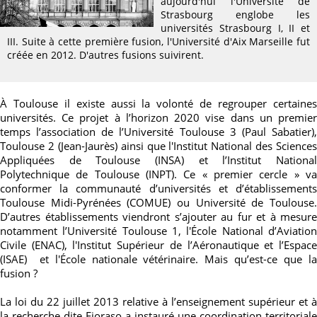
aujourd'hui l'Université de
Strasbourg englobe les
universités Strasbourg I, II et
III. Suite à cette première fusion, l'Université d'Aix Marseille fut
créée en 2012. D'autres fusions suivirent.
À Toulouse il existe aussi la volonté de regrouper certaines
universités. Ce projet à l’horizon 2020 vise dans un premier
temps l’association de l’Université Toulouse 3 (Paul Sabatier),
Toulouse 2 (Jean-Jaurès) ainsi que
l'Institut National des Sciences
Appliquées de Toulouse (INSA) et l’Institut National
Polytechnique de Toulouse (INPT)
. Ce « premier cercle » va
conformer la communauté d’universités et d’établissements
Toulouse Midi-Pyrénées (COMUE) ou Université de Toulouse.
D’autres établissements viendront s’ajouter au fur et à mesure
notamment l’Université Toulouse 1,
l'École National d’Aviatio
Civile (ENAC), l'Institut Supérieur de l’Aéronautique et l’Espace
(ISAE) et l'École nationale vétérinaire. Mais qu’est-ce que la
fusion ?
La loi du 22 juillet 2013
relative à l’enseignement supérieur et à
la recherche
dite Fioraso a
instauré une coordination territoriale