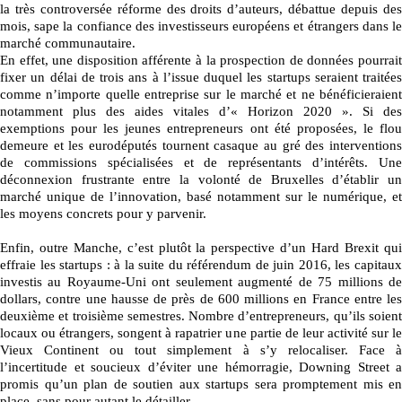
la très controversée réforme des droits d’auteurs, débattue depuis des
mois, sape la confiance des investisseurs européens et étrangers dans le
marché communautaire.
En effet, une disposition afférente à la prospection de données pourrait
fixer un délai de trois ans à l’issue duquel les startups seraient traitées
comme n’importe quelle entreprise sur le marché et ne bénéficieraient
notamment plus des aides vitales d’« Horizon 2020 ». Si des
exemptions pour les jeunes entrepreneurs ont été proposées, le flou
demeure et les eurodéputés tournent casaque au gré des interventions
de commissions spécialisées et de représentants d’intérêts. Une
déconnexion frustrante entre la volonté de Bruxelles d’établir un
marché unique de l’innovation, basé notamment sur le numérique, et
les moyens concrets pour y parvenir.
Enfin, outre Manche, c’est plutôt la perspective d’un Hard Brexit qui
effraie les startups : à la suite du référendum de juin 2016, les capitaux
investis au Royaume-Uni ont seulement augmenté de 75 millions de
dollars, contre une hausse de près de 600 millions en France entre les
deuxième et troisième semestres. Nombre d’entrepreneurs, qu’ils soient
locaux ou étrangers, songent à rapatrier une partie de leur activité sur le
Vieux Continent ou tout simplement à s’y relocaliser. Face à
l’incertitude et soucieux d’éviter une hémorragie, Downing Street a
promis qu’un plan de soutien aux startups sera promptement mis en
place, sans pour autant le détailler.