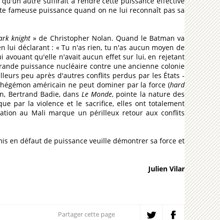
 qu'un autre suffirait à rendre cette puissance effective
 cette fameuse puissance quand on ne lui reconnaît pas sa
ark knight
» de Christopher Nolan. Quand le Batman va
en lui déclarant : « Tu n'as rien, tu n'as aucun moyen de
i avouant qu'elle n'avait aucun effet sur lui, en rejetant
 grande puissance nucléaire contre une ancienne colonie
leurs peu après d'autres conflits perdus par les États -
l'hégémon américain ne peut dominer par la force (
hard
ien, Bertrand Badie, dans
Le Monde
, pointe la nature des
ue par la violence et le sacrifice, elles ont totalement
ration au Mali marque un périlleux retour aux conflits
t mis en défaut de puissance veuille démontrer sa force et
Julien Vilar
Partager cette page