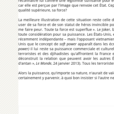
reconnaître lui confère une légitimité suffisante pour ê
car elle est perçue par l'image que renvoie cet État. Ce
qualité supérieure, sa force?
La meilleure illustration de cette situation reste celle 
user de sa force et de son statut de héros invincible po
me faire peur. Toute ta force est superflue ». Le Joker, 
toute considération pour sa puissance. Les États-Unis,
récemment indépendante – mais l'opposant vietnamien n'a
Unis que le concept de
soft power
apparaît dans les écr
power)
il lui reste sa puissance commerciale et culturel
terroristes et des djihadistes qu'affrontent la France 
déconstruit la relation que peuvent avoir les autres 
d'antan »,
Le Monde
, 24 janvier 2013). Tous les terrorist
Alors la puissance, qu'importe sa nature, n'aurait de val
certainement y parvenir, à quoi bon insister si l'autre 