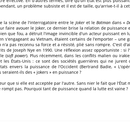
tre effective. En d'autres termes, dire qu'un État est plus puissant
pendant, un problème subsiste et il est de taille, qu'arrive-t-il à
de la scène de l'interrogatoire entre le
Joker
et le
Batman
dans «
D
ur faire avouer le Joker, ce dernier brise la relation de puissance 
bien que fou, a détruit l'image invincible d'un acteur puissant en lu
 en s'engageant au Vietnam, étaient certains de l'emporter – une
 pas reconnu sa force et a résisté, plié sans rompre. C'est d'ail
its de Joseph Nye en 1990. Une réflexion assez opportuniste : si 
le (
soft
power
). Plus récemment, dans les conflits malien ou irak
et les États-Unis : ce sont des sociétés guerrières qui ne jurent q
États envers la puissance de l'Occident (Bertrand
Badie
, « L'opé
es seraient-ils des « jokers » en puissance ?
eur que si elle est acceptée par l'autre. Sans nier le fait que l'Éta
ne rompt pas. Pourquoi tant de puissance quand la lutte est vaine ?