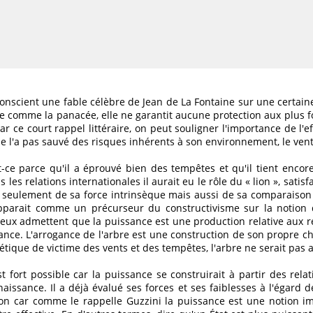
onscient une fable célèbre de Jean de La Fontaine sur une certain
ce comme la panacée, elle ne garantit aucune protection aux plus fo
 ce court rappel littéraire, on peut souligner l'importance de l'ef
e l'a pas sauvé des risques inhérents à son environnement, le vent,
t-ce parce qu'il a éprouvé bien des tempêtes et qu'il tient encore 
s les relations internationales il aurait eu le rôle du « lion », sati
s seulement de sa force intrinsèque mais aussi de sa comparaison
 apparait comme un précurseur du constructivisme sur la notion 
eux admettent que la puissance est une production relative aux rel
sance. L'arrogance de l'arbre est une construction de son propre c
athétique de victime des vents et des tempêtes, l'arbre ne serait pa
 fort possible car la puissance se construirait à partir des relat
issance. Il a déjà évalué ses forces et ses faiblesses à l'égard d
ion car comme le rappelle Guzzini la puissance est une notion im