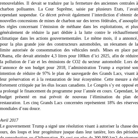
renouvelables. Il devait se traduire par la fermeture des anciennes centrales à
charbon polluantes. La Cour Suprême, saisie par plusieurs Etats, l’avait
cependant suspendue. Ce décret prévoit également l’interdiction d’obtenir de
nouvelles concessions de mines de charbon sur des terres fédérales, d’assouplir
les règles concernant l’émission de méthane dans les exploitations, et plus
généralement de réduire la part dédiée à la lutte contre le réchauffement
climatique dans les actions gouvernementales. Le même mois, il a annoncé,
pour la plus grande joie des constructeurs automobiles, un réexamen de la
limite autorisée de consommation des véhicules neufs. Mises en place par
Obama, elle devait atteindre 4,3 litres pour 100km d’ici 2025, afin de réduire
la pollution de l’air et les émissions de CO2 du secteur automobile. Lors de
l’annonce de son budget pour 2018, l’administration Trump a exprimé son
intention de réduire de 97% le plan de sauvegarde des Grands Lacs, visant à
leur préservation et à la restauration de leur écosystème. Cette mesure a été
fortement critiquée par les élus locaux canadiens. Le Congrès s’y est opposé et
a prolongé le financement du programme pour l’année en cours. Cependant, le
budget présenté en mai prévoit de nouveau l’élimination du plan de
restauration. Les cinq Grands Lacs concernées représentent 18% des réserves
mondiales d’eau douce.
Avril 2017
Le gouvernement Trump a signé une résolution visant à autoriser la chasse des
ours, des loups et leur progéniture jusque dans leur tanière, lors des périodes
de reproduction ou d’hibernation. Et ceci sur plus de 300 000 km2 de réserves