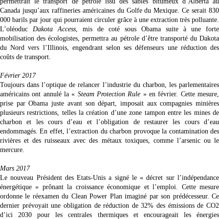
permettrait le transport de pétrole issu des sables bitumeux d’Alberta au
Canada jusqu’aux raffineries américaines du Golfe du Mexique. Ce serait 830
000 barils par jour qui pourraient circuler grâce à une extraction très polluante.
L’oléoduc
Dakota Access
, mis de coté sous Obama suite à une forte
mobilisation des écologistes, permettra au pétrole d’être transporté du Dakota
du Nord vers l’Illinois, engendrant selon ses défenseurs une réduction des
coûts de transport.
Février 2017
Toujours dans l’optique de relancer l’industrie du charbon, les parlementaires
américains ont annulé la «
Steam Protection Rule
» en février. Cette mesure
prise par Obama juste avant son départ, imposait aux compagnies minières
plusieurs restrictions, telles la création d’une zone tampon entre les mines de
charbon et les cours d’eau et l’obligation de restaurer les cours d’eau
endommagés. En effet, l’extraction du charbon provoque la contamination des
rivières et des ruisseaux avec des métaux toxiques, comme l’arsenic ou le
mercure.
Mars 2017
Le nouveau Président des Etats-Unis a signé le « décret sur l’indépendance
énergétique » prônant la croissance économique et l’emploi. Cette mesure
ordonne le réexamen du Clean Power Plan imaginé par son prédécesseur. Ce
dernier prévoyait une obligation de réduction de 32% des émissions de CO2
d’ici 2030 pour les centrales thermiques et encourageait les énergies