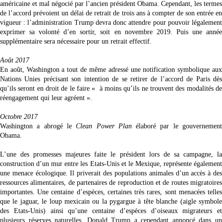
américaine et mal négocié par l’ancien président Obama. Cependant, les termes
de l’accord prévoient un délai de retrait de trois ans à compter de son entrée en
vigueur : l’administration Trump devra donc attendre pour pouvoir légalement
exprimer sa volonté d’en sortir, soit en novembre 2019. Puis une année
supplémentaire sera nécessaire pour un retrait effectif.
Août 2017
En août, Washington a tout de même adressé une notification symbolique aux
Nations Unies précisant son intention de se retirer de l’
accord
de Paris dès
qu’ils seront en droit de le faire « à moins qu’ils ne trouvent des modalités de
réengagement qui leur agréent ».
Octobre 2017
Washington a abrogé le
Clean Power Plan
élaboré par le gouvernemen
Obama.
L’une des promesses majeures faite le président lors de sa campagne, la
construction d’un mur entre les Etats-Unis et le Mexique, représente également
une menace écologique. Il priverait des populations animales d’un accès à des
ressources alimentaires, de partenaires de reproduction et de routes migratoires
importantes. Une centaine d’espèces, certaines très rares, sont menacées telles
que le jaguar, le loup mexicain ou la pygargue à tête blanche (aigle symbole
des Etats-Unis) ainsi qu’une centaine d’espèces d’oiseaux migrateurs et
plusieurs réserves naturelles. Donald Trump a cependant annoncé dans un