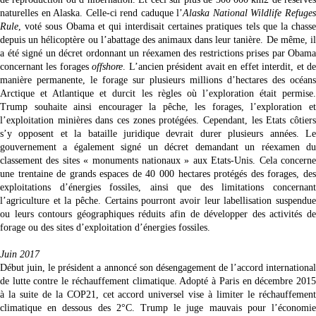
naturelles en Alaska. Celle-ci rend caduque l’
Alaska National Wildlife Refuge
Rule
, voté sous Obama et qui interdisait certaines pratiques tels que la chasse
depuis un hélicoptère ou l’abattage des animaux dans leur tanière. De même, il
a été signé un décret ordonnant un réexamen des restrictions prises par Obama
concernant les forages
offshore
. L’ancien président avait en effet interdit, et d
manière permanente, le forage sur plusieurs millions d’
hectares des oc
éans
Arctique et Atlantique et durcit les règles o
ù
l’exploration était permise
Trump souhaite ainsi encourager la pêche, les forages, l’exploration et
l’exploitation minières dans ces zones protégé
es.
Cependant, les Etats côtier
s’y opposent et la bataille juridique devrait durer plusieurs années. Le
gouvernement a également signé un décret demandant un réexamen du
classement des sites « monuments nationaux » aux Etats-Unis. Cela concerne
une trentaine de grands espaces de 40 000 hectares protégés des forages, des
exploitations d’énergies fossiles, ainsi que des limitations concernant
l’agriculture et la pêche. Certains pourront avoir leur labellisation suspendue
ou leurs contours géographiques réduits afin de développer des activités de
forage ou des sites d’exploitation d’énergies fossiles.
Juin 2017
Début juin, le président a annoncé son désengagement de l’accord international
de lutte contre le réchauffement climatique. Adopté à Paris en décembre 2015
à la suite de la COP21, cet accord universel vise à limiter le réchauffement
climatique en dessous des 2°C. Trump le juge mauvais pour l’économie