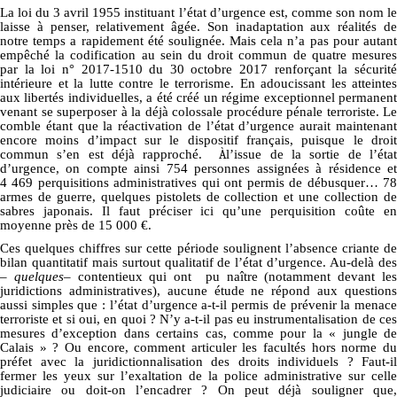
La loi du 3 avril 1955 instituant l’état d’urgence est, comme son nom le
laisse à penser, relativement âgée. Son inadaptation aux réalités de
notre temps a rapidement été soulignée. Mais cela n’a pas pour autant
empêché la codification au sein du droit commun de quatre mesures
par la loi n° 2017-1510 du 30 octobre 2017 renforçant la sécurité
intérieure et la lutte contre le terrorisme. En adoucissant les atteintes
aux libertés individuelles, a été créé un régime exceptionnel permanent
venant se superposer à la déjà colossale procédure pénale terroriste. Le
comble étant que la réactivation de l’état d’urgence aurait maintenant
encore moins d’impact sur le dispositif français, puisque le droit
commun s’en est déjà rapproché.
À
l’issue de la sortie de l’éta
d’urgence, on compte ainsi 754 personnes assignées à résidence et
4 469 perquisitions administratives qui ont permis de débusquer… 78
armes de guerre, quelques pistolets de collection et une collection de
sabres japonais. Il faut préciser ici qu’une perquisition coûte en
moyenne près de 15 000 €.
Ces quelques chiffres sur cette période soulignent l’absence criante de
bilan quantitatif mais surtout qualitatif de l’état d’urgence. Au-delà des
–
quelques
– contentieux qui ont pu naître (notamment devant le
juridictions administratives), aucune étude ne répond aux questions
aussi simples que : l’état d’urgence a-t-il permis de prévenir la menace
terroriste et si oui, en quoi ? N’y a-t-il pas eu instrumentalisation de ces
mesures d’exception dans certains cas, comme pour la « jungle de
Calais » ? Ou encore, comment articuler les facultés hors norme du
préfet avec la juridictionnalisation des droits individuels ? Faut-il
fermer les yeux sur l’exaltation de la police administrative sur celle
judiciaire ou doit-on l’encadrer ? On peut déjà souligner que,