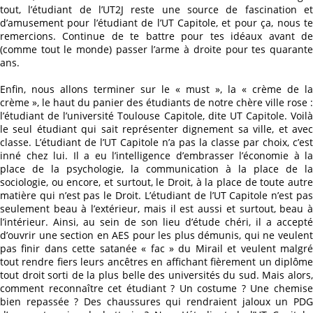
tout, l’étudiant de l’UT2J reste une source de fascination et
d’amusement pour l’étudiant de l’UT Capitole, et pour ça, nous te
remercions. Continue de te battre pour tes idéaux avant de
(comme tout le monde) passer l’arme à droite pour tes quarante
ans.
Enfin, nous allons terminer sur le « must », la « crème de la
crème », le haut du panier des étudiants de notre chère ville rose :
l’étudiant de l’université Toulouse Capitole, dite UT Capitole. Voilà
le seul étudiant qui sait représenter dignement sa ville, et avec
classe.
L’étudiant de l’UT Capitole n’a pas la classe par choix, c’est
inné chez lui. Il a eu l’intelligence d’embrasser l’économie à la
place de la psychologie, la communication à la place de la
sociologie, ou encore, et surtout, le Droit, à la place de toute autre
matière qui n’est pas le Droit. L’étudiant de l’UT Capitole n’est pas
seulement beau à l’extérieur, mais il est aussi et surtout, beau à
l’intérieur. Ainsi, au sein de son lieu d’étude chéri, il a accepté
d’ouvrir une section en AES pour les plus démunis, qui ne veulent
pas finir dans cette satanée « fac » du Mirail et veulent malgré
tout rendre fiers leurs ancêtres en affichant fièrement un diplôme
tout droit sorti de la plus belle des universités du sud. Mais alors,
comment reconnaître cet étudiant ? Un costume ? Une chemise
bien repassée ? Des chaussures qui rendraient jaloux un PDG