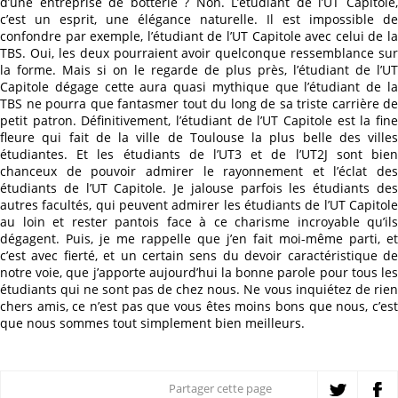
d’une entreprise de botterie ? Non. L’étudiant de l’UT Capitole,
c’est un esprit, une élégance naturelle. Il est impossible de
confondre par exemple, l’étudiant de l’UT Capitole avec celui de la
TBS. Oui, les deux pourraient avoir quelconque ressemblance sur
la forme. Mais si on le regarde de plus près, l’étudiant de l’UT
Capitole dégage cette aura quasi mythique que l’étudiant de la
TBS ne pourra que fantasmer tout du long de sa triste carrière de
petit patron. Définitivement, l’étudiant de l’UT Capitole est la fine
fleure qui fait de la ville de Toulouse la plus belle des villes
étudiantes. Et les étudiants de l’UT3 et de l’UT2J sont bien
chanceux de pouvoir admirer le rayonnement et l’éclat des
étudiants de l’UT Capitole. Je jalouse parfois les étudiants des
autres facultés, qui peuvent admirer les étudiants de l’UT Capitole
au loin et rester pantois face à ce charisme incroyable qu’ils
dégagent. Puis, je me rappelle que j’en fait moi-même parti, et
c’est avec fierté, et un certain sens du devoir caractéristique de
notre voie, que j’apporte aujourd’hui la bonne parole pour tous les
étudiants qui ne sont pas de chez nous. Ne vous inquiétez de rien
chers amis, ce n’est pas que vous êtes moins bons que nous, c’est
que nous sommes tout simplement bien meilleurs.
Partager cette page