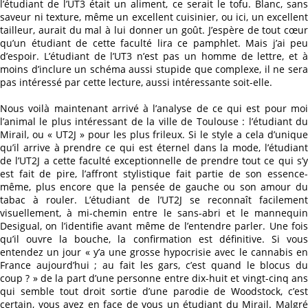
l’étudiant de l’UT3 était un aliment, ce serait le tofu. Blanc, sans
saveur ni texture, même un excellent cuisinier, ou ici, un excellent
tailleur, aurait du mal à lui donner un goût. J’espère de tout cœur
qu’un étudiant de cette faculté lira ce pamphlet. Mais j’ai peu
d’espoir. L’étudiant de l’UT3 n’est pas un homme de lettre, et à
moins d’inclure un schéma aussi stupide que complexe, il ne sera
pas intéressé par cette lecture, aussi intéressante soit-elle.
Nous voilà maintenant arrivé à l’analyse de ce qui est pour moi
l’animal le plus intéressant de la ville de Toulouse : l’étudiant du
Mirail, ou « UT2J » pour les plus frileux. Si le style a cela d’unique
qu’il arrive à prendre ce qui est éternel dans la mode, l’étudiant
de l’UT2J a cette faculté exceptionnelle de prendre tout ce qui s’y
est fait de pire, l’affront stylistique fait partie de son essence-
même, plus encore que la pensée de gauche ou son amour du
tabac à rouler. L’étudiant de l’UT2J se reconnaît facilement
visuellement, à mi-chemin entre le sans-abri et le mannequin
Desigual, on l’identifie avant même de l’entendre parler. Une fois
qu’il ouvre la bouche, la confirmation est définitive. Si vous
entendez un jour « y’a une grosse hypocrisie avec le cannabis en
France aujourd’hui ; au fait les gars, c’est quand le blocus du
coup ? » de la part d’une personne entre dix-huit et vingt-cinq ans
qui semble tout droit sortie d’une parodie de Woodstock, c’est
certain, vous avez en face de vous un étudiant du Mirail. Malgré