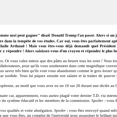
omme moi peut gagner" disait Donald Trump l'an passé. Alors si un j
re dans la tempête de vos études. Car oui, vous êtes parfaitement ap
athalie Arthaud ! Mais vous êtes-vous déjà demandé quel Président
 y répondre ! Alors saisissez-vous d'un crayon et répondez le plus h
ces. Or vous valez mieux que des pâtes au beurre tous les soirs ! Vous tr
llaborateurs, pour qu'ils vous soutiennent dans cette magnifique converg
ous savez très bien qu'ils vont vous abandonner comme le gros
looser
qu
 bar sordide. Vous lui piquez ensuite son salaire et la traitez de pauvr
ropéenne, au motif que vous avez eu un 10 sur 20 durant une dictée au C
aire car, apparemment, vous auriez plagié votre dernier T.D. via interne
le du système éducatif et les membres de la commission.
Spoiler
: vous 
 vos qualités et votre abnégation.
Spoiler
: vous êtes renvoyé quand mê
que vous êtes, un complot de l'université pour assassiner le brillant ju