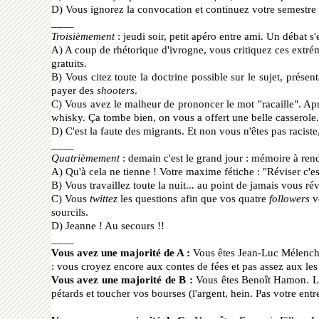
D) Vous ignorez la convocation et continuez votre semestre
____
Troisièmement
: jeudi soir, petit apéro entre ami. Un débat 
A) A coup de rh
étorique d'ivrogne, vous critiquez ces extré
gratuits.
B) Vous citez toute la doctrine possible sur le sujet, pr
ésent
payer des
shooters
.
C) Vous avez le malheur de prononcer le mot "racaille". Ap
whisky. Ça tombe bien, on vous a offert une belle casserole.
D) C'est la faute des migrants. Et non vous n'
êtes pas racist
____
Quatrièmement
: demain c'est le grand jour : mémoire à rend
A) Qu'
à cela ne tienne ! Votre maxime fétiche : "Réviser c'e
B) Vous travaillez toute la nuit... au point de jamais vous r
év
C) Vous
twittez
les questions afin que vos quatre
followers
vo
sourcils.
D) Jeanne ! Au secours !!
____
Vous avez une majorité de A :
Vous êtes Jean-Luc Mélenchon
: vous croyez encore aux contes de fées et pas assez aux les
Vous avez une majorité de B :
Vous êtes Benoît Hamon. L'ar
pétards et toucher vos bourses (l'argent, hein. Pas votre ent