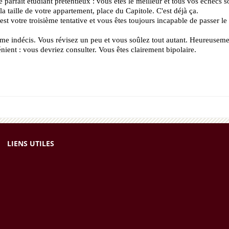
 parfait étudiant prétentieux : vous êtes le meilleur et tous vos échecs so
taille de votre appartement, place du Capitole. C'est déjà ça.
t votre troisième tentative et vous êtes toujours incapable de passer le 
e indécis. Vous révisez un peu et vous soûlez tout autant. Heureuseme
nient : vous devriez consulter. Vous êtes clairement bipolaire.
LIENS UTILES