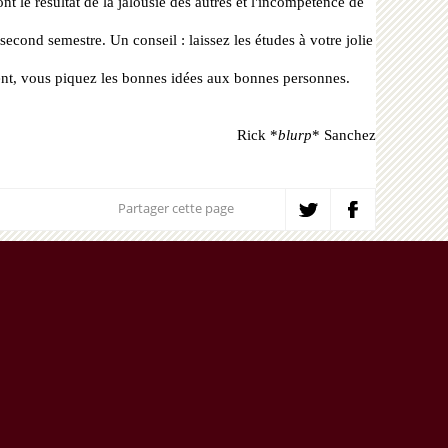
nt le résultat de la jalousie des autres et l'incompétence de
second semestre. Un conseil : laissez les études à votre jolie
nt, vous piquez les bonnes idées aux bonnes personnes.
Rick *
blurp
* Sanchez
Partager cette page