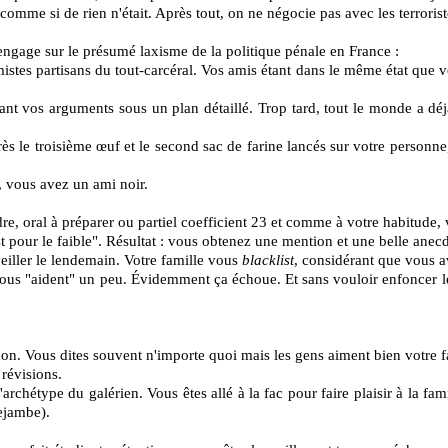
 comme si de rien n'
était. Après tout, on ne négocie pas avec les terroris
s'engage sur le présumé laxisme de la politique pénale en France :
mistes partisans du tout-carcéral. Vos amis étant dans le même état que 
ant vos arguments sous un plan détaillé. Trop tard, tout le monde a dé
r
ès le troisième œuf et le second sac de farine lancés sur votre personn
e, vous avez un ami noir.
re, oral à préparer ou partiel coefficient 23 et comme à votre habitude, 
st pour le faible". Résultat : vous obtenez une mention et une belle anecd
eiller le lendemain. Votre famille vous
blacklist
, considérant que vous a
us "aident" un peu. Évidemment ça échoue. Et sans vouloir enfoncer le 
. Vous dites souvent n'importe quoi mais les gens aiment bien votre fa
 révisions.
chétype du galérien. Vous êtes allé à la fac pour faire plaisir à la fami
rejambe).