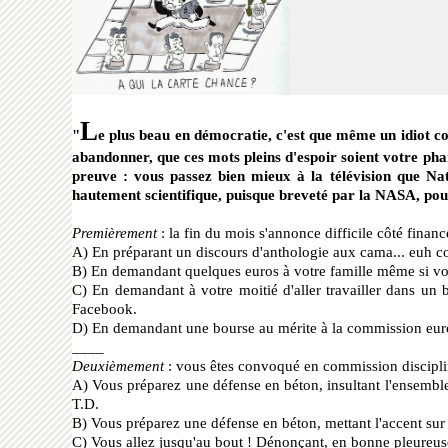
L
"
e plus beau en d
émocratie, c'est que même un idiot c
abandonner, que ces mots pleins d'espoir soient votre pha
preuve : vous passez bien mieux à la télévision que N
hautement scientifique, puisque breveté par la NASA, pour
Premièrement
: la fin du mois s'annonce difficile côté finan
A) En pr
éparant un discours d'anthologie aux cama... euh co
B) En demandant quelques euros
à votre famille même si v
C) En demandant
à votre moitié d'aller travailler dans un
Facebook.
D) En demandant une bourse au m
érite à la commission eu
____
Deuxièmement
: vous êtes convoqué en commission disciplin
A) Vous pr
éparez une défense en béton, insultant l'ensemb
T.D.
B) Vous pr
éparez une défense en béton, mettant l'accent sur
C) Vous allez jusqu'au bout ! D
énonçant, en bonne pleureuse 