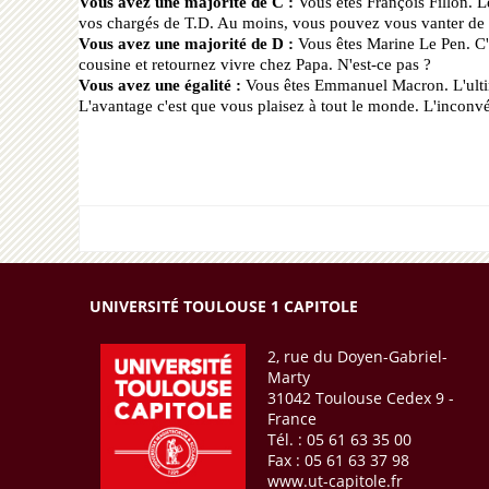
Vous avez une majorité de C :
Vous êtes François Fillon. Le
vos chargés de T.D. Au moins, vous pouvez vous vanter de la 
Vous avez une majorité de D :
Vous êtes Marine Le Pen. C'es
cousine et retournez vivre chez Papa. N'est-ce pas ?
Vous avez une égalité :
Vous êtes Emmanuel Macron. L'ultim
L'avantage c'est que vous plaisez à tout le monde. L'inconvé
UNIVERSITÉ TOULOUSE 1 CAPITOLE
2, rue du Doyen-Gabriel-
Marty
31042 Toulouse Cedex 9 -
France
Tél. : 05 61 63 35 00
Fax : 05 61 63 37 98
www.ut-capitole.fr