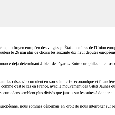
ue citoyen européen des vingt-sept États membres de l'Union europé
ulera le 26 mai afin de choisir les soixante-dix-neuf députés européens 
'annonce déjà déterminant à bien des égards. Entre europhiles et eurosc
s crises s'accumulent en son sein : crise économique et financière, cr
e, comme c'est le cas en France, avec le mouvement des Gilets Jaunes qui 
s européens semblent plus divisés que jamais sur les suites à donner aux
nne, nous sommes désormais en droit de nous interroger sur les réus