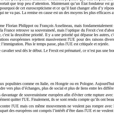
rtait que trop peu d’attention. Maintenant qu’un État fondateur est go
e pourquoi de cet euroscepticisme et ce qu’il faut changer afin d’y répo
ui ne va pas. La remise en cause est un des moyens les plus efficaces af
comme Florian Philippot ou François Asselineau, mais fondamentalement
a France retrouve sa souveraineté, mais l’optique du Frexit c'est d'abo
c'est la deuxième priorité. Il y a une priorité qui dépasse les autres, c'
tions européennes rejettent massivement l'UE pour des raisons diverses
l’immigration. Plus le temps passe, plus l'UE est critiquée et rejetée.
 cavalier seul dès le début. Le Frexit est prématuré, ce n’est pas une bo
aux populistes comme en Italie, en Hongrie ou en Pologne. Aujourd'hui
re vers plus d’échanges, plus de social et plus de liens entre les diffé
s davantage de souverainisme européen afin d'éviter cette rupture avec l
ment quitter l'UE. Finalement, ils se sont rendu compte qu’ils ont beau
 contre l'UE mais ces même mouvements ne veulent pas rompre avec l'U
upart des européens ont compris l’intérêt d’être dans l'UE et ne veulent 