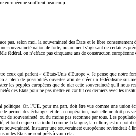
ture européenne souffrent beaucoup.
ace pas, selon moi, la souveraineté des États et le libre consentement 
r une souveraineté nationale forte, notamment s'agissant de certaines pré
le fédéral, on n’efface pas cinquante ans de construction européenne c
tre ceux qui parlent « d'États-Unis d'Europe ». Je pense que notre forc
'on a plein de possibilités ouvertes afin de créer un fédéralisme sur-
rustrer les peuples européens que de nier cette souveraineté qu'il nous re
etés des États pour ne pas mettre en conflit ces derniers avec les insti
politique. Or, l’UE, pour ma part, doit être vue comme une union éco
où elle permet des échanges et de la coopération, mais elle ne doit pas
oir de souveraineté, ou du moins pas reconnue par tous. Les populations 
té, et tout ce que cela induit comme la langue, la culture, est un point
 souveraineté. Instaurer une souveraineté européenne reviendrait à limi
ns ni les États ne sont prêts à voir cela.