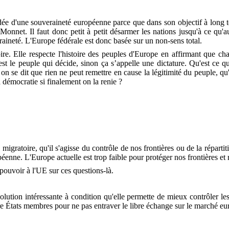
ée d'une souveraineté européenne parce que dans son objectif à long ter
onnet. Il faut donc petit à petit désarmer les nations jusqu'à ce qu'au
veraineté. L'Europe fédérale est donc basée sur un non-sens total.
ire. Elle respecte l'histoire des peuples d'Europe en affirmant que ch
'est le peuple qui décide, sinon ça s’appelle une dictature. Qu'est ce q
e dit que rien ne peut remettre en cause la légitimité du peuple, qu'il
a démocratie si finalement on la renie ?
gratoire, qu'il s'agisse du contrôle de nos frontières ou de la répartiti
enne. L'Europe actuelle est trop faible pour protéger nos frontières et 
pouvoir à l'UE sur ces questions-là.
ution intéressante à condition qu'elle permette de mieux contrôler les 
tre États membres pour ne pas entraver le libre échange sur le marché eu