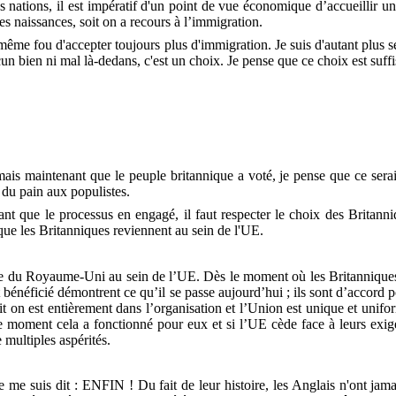
s nations, il est impératif d'un point de vue économique d’accueillir
es naissances, soit on a recours à l’immigration.
 même fou d'accepter toujours plus d'immigration. Je suis d'autant plus s
ucun bien ni mal là-dedans, c'est un choix. Je pense que ce choix est su
 mais maintenant que le peuple britannique a voté, je pense que ce serait
r du pain aux populistes.
enant que le processus en engagé, il faut respecter le choix des Britanni
 que les Britanniques reviennent au sein de l'UE.
ace du Royaume-Uni au sein de l’UE. Dès le moment où les Britanniques 
t bénéficié démontrent ce qu’il se passe aujourd’hui ; ils sont d’accord p
t on est entièrement dans l’organisation et l’Union est unique et unifo
le moment cela a fonctionné pour eux et si l’UE cède face à leurs exige
 multiples aspérités.
e me suis dit : ENFIN ! Du fait de leur histoire, les Anglais n'ont jama