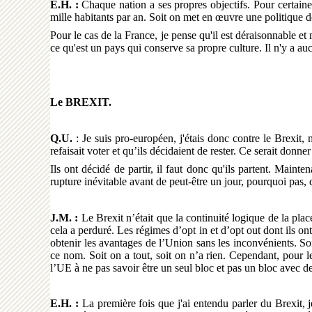
E.H. :
Chaque nation a ses propres objectifs. Pour certaine
mille habitants par an. Soit on met en œuvre une politique d
Pour le cas de la France, je pense qu'il est déraisonnable et
ce qu'est un pays qui conserve sa propre culture. Il n'y a a
Le BREXIT.
Q.U.
: Je suis pro-européen, j'étais donc contre le Brexit,
refaisait voter et qu’ils décidaient de rester. Ce serait donne
Ils ont décidé de partir, il faut donc qu'ils partent. Maint
rupture inévitable avant de peut-être un jour, pourquoi pas,
J.M. :
Le Brexit n’était que la continuité logique de la pl
cela a perduré. Les régimes d’opt in et d’opt out dont ils on
obtenir les avantages de l’Union sans les inconvénients. Soi
ce nom. Soit on a tout, soit on n’a rien. Cependant, pour 
l’UE à ne pas savoir être un seul bloc et pas un bloc avec de
E.H. :
La première fois que j'ai entendu parler du Brexit, j