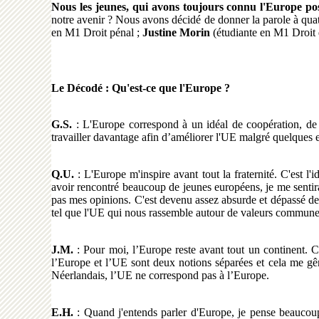
Nous les jeunes, qui avons toujours connu l'Europe po
notre avenir ? Nous avons décidé de donner la parole à quat
en M1 Droit pénal ;
Justine Morin
(étudiante en M1 Droit d
Le Décodé
: Qu'est-ce que l'Europe ?
G.S.
: L'Europe correspond à un idéal de coopération, de t
travailler davantage afin d’améliorer l'UE malgré quelques 
Q.U.
: L'Europe m'inspire avant tout la fraternité. C'est l
avoir rencontré beaucoup de jeunes européens, je me senti
pas mes opinions. C'est devenu assez absurde et dépassé de
tel que l'UE qui nous rassemble autour de valeurs commune
J.M.
: Pour moi, l’Europe reste avant tout un continent.
l’Europe et l’UE sont deux notions séparées et cela me gê
Néerlandais, l’UE ne correspond pas à l’Europe.
E.H.
: Quand j'entends parler d'Europe, je pense beaucoup à