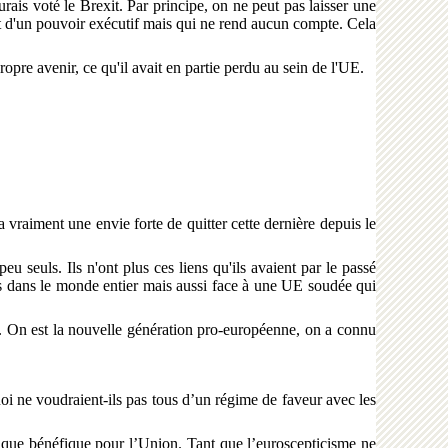
aurais voté le Brexit. Par principe, on ne peut pas laisser une
t d'un pouvoir exécutif mais qui ne rend aucun compte. Cela
opre avenir, ce qu'il avait en partie perdu au sein de l'UE.
a vraiment une envie forte de quitter cette dernière depuis le
 seuls. Ils n'ont plus ces liens qu'ils avaient par le passé
es dans le monde entier mais aussi face à une UE soudée qui
t. On est la nouvelle génération pro-européenne, on a connu
oi ne voudraient-ils pas tous d’un régime de faveur avec les
re que bénéfique pour l’Union. Tant que l’euroscepticisme ne