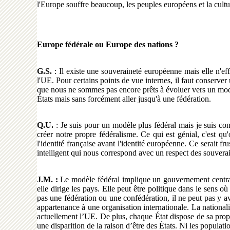
l'Europe souffre beaucoup, les peuples européens et la cul
Europe fédérale ou Europe des nations ?
G.S.
: Il existe une souveraineté européenne mais elle n'eff
l'UE. Pour certains points de vue internes, il faut conserve
que nous ne sommes pas encore prêts à évoluer vers un modè
États mais sans forcément aller jusqu'à une fédération.
Q.U.
: Je suis pour un modèle plus fédéral mais je suis con
créer notre propre fédéralisme. Ce qui est génial, c'est qu
l'identité française avant l'identité européenne. Ce serait f
intelligent qui nous correspond avec un respect des souverain
J.M. :
Le modèle fédéral implique un gouvernement central 
elle dirige les pays. Elle peut être politique dans le sens 
pas une fédération ou une confédération, il ne peut pas y av
appartenance à une organisation internationale. La nationali
actuellement l’UE. De plus, chaque État dispose de sa propre
une disparition de la raison d’être des États. Ni les populatio