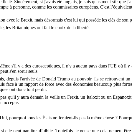
ificité. Sincèrement, si j'avais été anglais, je suis quasiment sûr que j'
compte à personne, comme les commissaires européens. C'est l’équivalen
n avec le Brexit, mais désormais c'est lui qui possède les clés de son pr
de, les Britanniques ont fait le choix de la liberté.
. Même s'il y a des eurosceptiques, il n'y a aucun pays dans l'UE où il y 
eut s'en sortir seuls.
, depuis l'arrivée de Donald Trump au pouvoir, ils se retrouvent un peu
seuls face à un rapport de force avec des économies beaucoup plus fort
ques ont donc tout perdu.
as qu'il y aura demain la veille un Frexit, un Italoxit ou un Espanoxi
on accepte.
Uni, pourquoi tous les États ne feraient-ils pas la même chose ? Pourqu
si elle peut paraitre affaiblie. Toutefois, je pense que cela ne peut êt