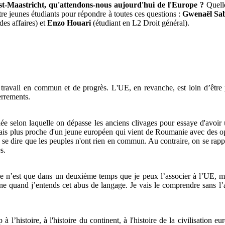
st-Maastricht, qu'attendons-nous aujourd'hui de l'Europe ?
Quell
re jeunes étudiants pour répondre à toutes ces questions :
Gwenaël Sa
es affaires) et
Enzo Houari
(étudiant en L2 Droit général).
ravail en commun et de progrès. L'UE, en revanche, est loin d’être pa
errements.
'idée selon laquelle on dépasse les anciens clivages pour essaye d'avo
rais plus proche d'un jeune européen qui vient de Roumanie avec des op
 se dire que les peuples n'ont rien en commun. Au contraire, on se ra
s.
 Ce n’est que dans un deuxième temps que je peux l’associer à l’UE, m
ne quand j’entends cet abus de langage. Je vais le comprendre sans 
 l’histoire, à l'histoire du continent, à l'histoire de la civilisation 