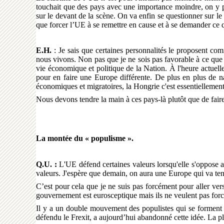
touchait que des pays avec une importance moindre, on y po
sur le devant de la scène. On va enfin se questionner sur l
que forcer l’UE à se remettre en cause et à se demander ce q
E.H.
: Je sais que certaines personnalités le proposent 
nous vivons. Non pas que je ne sois pas favorable à ce que l
vie économique et politique de la Nation. À l'heure actuelle, 
pour en faire une Europe différente. De plus en plus de na
économiques et migratoires, la Hongrie c'est essentiellement 
Nous devons tendre la main à ces pays-là plutôt que de faire
La montée du « populisme ».
Q.U. :
L'UE défend certaines valeurs lorsqu'elle s'oppose 
valeurs. J'espère que demain, on aura une Europe qui va tend
C’est pour cela que je ne suis pas forcément pour aller ver
gouvernement est eurosceptique mais ils ne veulent pas forcé
Il y a un double mouvement des populistes qui se forment
défendu le Frexit, a aujourd’hui abandonné cette idée. La pl