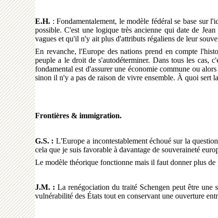
E.H.
: Fondamentalement, le modèle fédéral se base sur l'id
possible. C'est une logique très ancienne qui date de Jean M
vagues et qu'il n'y ait plus d'attributs régaliens de leur sou
En revanche, l'Europe des nations prend en compte l'histo
peuple a le droit de s'autodéterminer. Dans tous les cas, c
fondamental est d'assurer une économie commune ou alors on s
sinon il n'y a pas de raison de vivre ensemble. À quoi sert l
Frontières & immigration.
G.S. :
L'Europe a incontestablement échoué sur la question mi
cela que je suis favorable à davantage de souveraineté europé
Le modèle théorique fonctionne mais il faut donner plus de 
J.M. :
La renégociation du traité Schengen peut être une sol
vulnérabilité des États tout en conservant une ouverture en