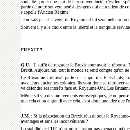
souhaité garder une part de leur souveraineté, c'est leur spéc
partie de notre souveraineté à des gens qui ne rendent de 
s'appelle l'Ancien Régime.
Je ne sais pas si l'avenir du Royaume-Uni sera meilleur ou no
Souvent il y a le choix entre la liberté et la tranquille servitu
FREXIT ?
Q.U.
: Il suffit de regarder le Brexit pour avoir la réponse
Brexit. Aujourd'hui, tout le monde se rend compte qu'on ne p
Le Royaume-Uni avait parié sur l'appui des États-Unis, mais
avec leurs anciennes colonies. Ils vont donc se retrouver 
va défendre ses intérêts face au Royaume-Uni. Les Britanni
Même s'il y a des mouvements eurosceptiques, je ne pense p
que cela et on a grandi avec cela, c'est donc une idée que l'
J.M.
: Si la négociation du Brexit réussit pour le Royaume-
avantages et sans les inconvénients ?
La stabilité de l’UE n’est pour l'instant pas menacée même 