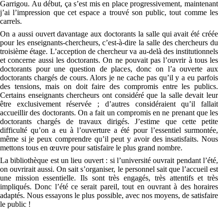
Garrigou. Au début, ça s’est mis en place progressivement, maintenant
j’ai l’impression que cet espace a trouvé son public, tout comme les
carrels.
On a aussi ouvert davantage aux doctorants la salle qui avait été créée
pour les enseignants-chercheurs, c’est-à-dire la salle des chercheurs du
troisième étage. L’acception de chercheur va au-delà des institutionnels
et concerne aussi les doctorants. On ne pouvait pas l’ouvrir à tous les
doctorants pour une question de places, donc on l’a ouverte aux
doctorants chargés de cours. Alors je ne cache pas qu’il y a eu parfois
des tensions, mais on doit faire des compromis entre les publics.
Certains enseignants chercheurs ont considéré que la salle devait leur
être exclusivement réservée ; d’autres considéraient qu’il fallait
accueillir des doctorants. On a fait un compromis en ne prenant que les
doctorants chargés de travaux dirigés. J’estime que cette petite
difficulté qu’on a eu à l’ouverture a été pour l’essentiel surmontée,
même si je peux comprendre qu’il peut y avoir des insatisfaits. Nous
mettons tous en œuvre pour satisfaire le plus grand nombre.
La bibliothèque est un lieu ouvert : si l’université ouvrait pendant l’été,
on ouvrirait aussi. On sait s’organiser, le personnel sait que l’accueil est
une mission essentielle. Ils sont très engagés, très attentifs et très
impliqués. Donc l’été ce serait pareil, tout en ouvrant à des horaires
adaptés. Nous essayons le plus possible, avec nos moyens, de satisfaire
le public !