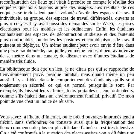
reconfiguration des lieux qui visait à prendre en compte le résultat des
enquêtes que nous faisions auprès des usagers. Les résultats de ces
enquêtes se traduisaient par la volonté d’avoir des espaces de travail
individuels, en groupe, des espaces de travail différenciés, ouverts et
plus « cosy ». Il y avait aussi des demandes sur le Wi-Fi, les prises
électriques pour les mobiles, et les ordinateurs. Enfin, les étudiants
souhaitaient des espaces de décontraction studieuse et des fauteuils
plus confortables, où toutes les postures et combinaisons de travail
puissent se déployer. Un même étudiant peut avoir envie d’être dans
une place traditionnelle, tranquille ; en même temps, il peut avoir envie
de se mettre dans un canapé, de discuter avec d’autres étudiants de
manière très fluide.
La bibliothèque doit être un lieu, je ne dirais pas qui se rapproche de
l’environnement privé, presque familial, mais quand même un peu
aussi. Il y a l’idée dans le comportement des étudiants qu’ils sont
totalement en sécurité, ce qui est normal puisqu’ils le sont. Par
exemple, ils laissent leurs affaires, leurs portables et leurs ordinateurs,
comme s’ils étaient dans un environnement familial, privatif. De mon
point de vue c’est un indice de réussite.
Vous savez, à l’heure d’Internet, où le prêt d’ouvrages imprimés tend à
fléchir, sans s’effondrer, on constate aussi que la fréquentation des
lieux commence de plus en plus tôt dans l’année et est très intensive.
On a été confrontés à la question des places assises ; on a dû faire une