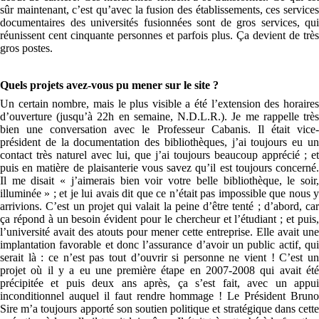
sûr maintenant, c’est qu’avec la fusion des établissements, ces services
documentaires des universités fusionnées sont de gros services, qui
réunissent cent cinquante personnes et parfois plus. Ça devient de très
gros postes.
Quels projets avez-vous pu mener sur le site ?
Un certain nombre, mais le plus visible a été l’extension des horaires
d’ouverture (jusqu’à 22h en semaine, N.D.L.R.). Je me rappelle très
bien une conversation avec le Professeur Cabanis. Il était vice-
président de la documentation des bibliothèques, j’ai toujours eu un
contact très naturel avec lui, que j’ai toujours beaucoup apprécié ; et
puis en matière de plaisanterie vous savez qu’il est toujours concerné.
Il me disait « j’aimerais bien voir votre belle bibliothèque, le soir,
illuminée » ; et je lui avais dit que ce n’était pas impossible que nous y
arrivions. C’est un projet qui valait la peine d’être tenté ; d’abord, car
ça répond à un besoin évident pour le chercheur et l’étudiant ; et puis,
l’université avait des atouts pour mener cette entreprise. Elle avait une
implantation favorable et donc l’assurance d’avoir un public actif, qui
serait là : ce n’est pas tout d’ouvrir si personne ne vient ! C’est un
projet où il y a eu une première étape en 2007-2008 qui avait été
précipitée et puis deux ans après, ça s’est fait, avec un appui
inconditionnel auquel il faut rendre hommage ! Le Président Bruno
Sire m’a toujours apporté son soutien politique et stratégique dans cette