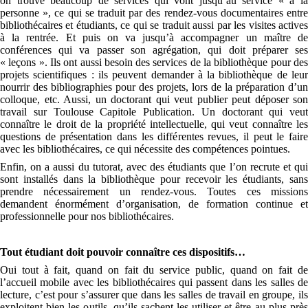
on trouve beaucoup de services qui vont jusqu’au service « à la
personne », ce qui se traduit par des rendez-vous documentaires entre
bibliothécaires et étudiants, ce qui se traduit aussi par les visites actives
à la rentrée. Et puis on va jusqu’à accompagner un maître de
conférences qui va passer son agrégation, qui doit préparer ses
« leçons ». Ils ont aussi besoin des services de la bibliothèque pour des
projets scientifiques : ils peuvent demander à la bibliothèque de leur
nourrir des bibliographies pour des projets, lors de la préparation d’un
colloque, etc. Aussi, un doctorant qui veut publier peut déposer son
travail sur Toulouse Capitole Publication. Un doctorant qui veut
connaître le droit de la propriété intellectuelle, qui veut connaître les
questions de présentation dans les différentes revues, il peut le faire
avec les bibliothécaires, ce qui nécessite des compétences pointues.
Enfin, on a aussi du tutorat, avec des étudiants que l’on recrute et qui
sont installés dans la bibliothèque pour recevoir les étudiants, sans
prendre nécessairement un rendez-vous. Toutes ces missions
demandent énormément d’organisation, de formation continue et
professionnelle pour nos bibliothécaires.
Tout étudiant doit pouvoir connaître ces dispositifs…
Oui tout à fait, quand on fait du service public, quand on fait de
l’accueil mobile avec les bibliothécaires qui passent dans les salles de
lecture, c’est pour s’assurer que dans les salles de travail en groupe, ils
exploitent bien les outils, qu’ils sachent les utiliser et être au plus près