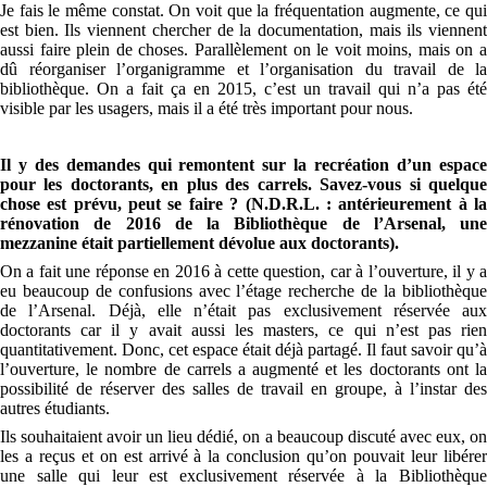
Je fais le même constat. On voit que la fréquentation augmente, ce qui
est bien. Ils viennent chercher de la documentation, mais ils viennent
aussi faire plein de choses. Parallèlement on le voit moins, mais on a
dû réorganiser l’organigramme et l’organisation du travail de la
bibliothèque. On a fait ça en 2015, c’est un travail qui n’a pas été
visible par les usagers, mais il a été très important pour nous.
Il y des demandes qui remontent sur la recréation d’un espace
pour les doctorants, en plus des carrels. Savez-vous si quelque
chose est prévu, peut se faire ? (N.D.R.L. : antérieurement à la
rénovation de 2016 de la Bibliothèque de l’Arsenal, une
mezzanine était partiellement dévolue aux doctorants).
On a fait une réponse en 2016 à cette question, car à l’ouverture, il y a
eu beaucoup de confusions avec l’étage recherche de la bibliothèque
de l’Arsenal. Déjà, elle n’était pas exclusivement réservée aux
doctorants car il y avait aussi les masters, ce qui n’est pas rien
quantitativement. Donc, cet espace était déjà partagé. Il faut savoir qu’à
l’ouverture, le nombre de carrels a augmenté et les doctorants ont la
possibilité de réserver des salles de travail en groupe, à l’instar des
autres étudiants.
Ils souhaitaient avoir un lieu dédié, on a beaucoup discuté avec eux, on
les a reçus et on est arrivé à la conclusion qu’on pouvait leur libérer
une salle qui leur est exclusivement réservée à la Bibliothèque