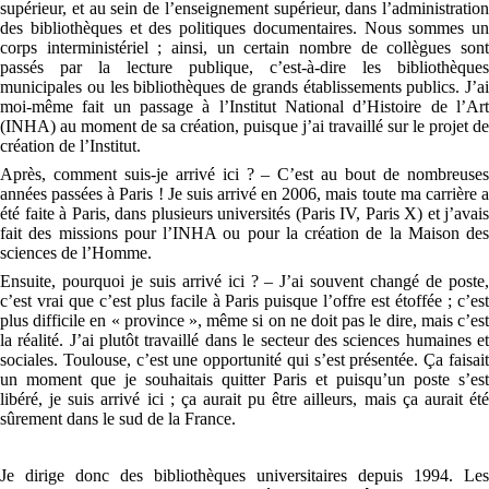
supérieur, et au sein de l’enseignement supérieur, dans l’administration
des bibliothèques et des politiques documentaires. Nous sommes un
corps interministériel ; ainsi, un certain nombre de collègues sont
passés par la lecture publique, c’est-à-dire les bibliothèques
municipales ou les bibliothèques de grands établissements publics. J’ai
moi-même fait un passage à l’Institut National d’Histoire de l’Art
(INHA) au moment de sa création, puisque j’ai travaillé sur le projet de
création de l’Institut.
Après, comment suis-je arrivé ici ? – C’est au bout de nombreuses
années passées à Paris ! Je suis arrivé en 2006, mais toute ma carrière a
été faite à Paris, dans plusieurs universités (Paris IV, Paris X) et j’avais
fait des missions pour l’INHA ou pour la création de la Maison des
sciences de l’Homme.
Ensuite, pourquoi je suis arrivé ici ? – J’ai souvent changé de poste,
c’est vrai que c’est plus facile à Paris puisque l’offre est étoffée ; c’est
plus difficile en « province », même si on ne doit pas le dire, mais c’est
la réalité. J’ai plutôt travaillé dans le secteur des sciences humaines et
sociales. Toulouse, c’est une opportunité qui s’est présentée. Ça faisait
un moment que je souhaitais quitter Paris et puisqu’un poste s’est
libéré, je suis arrivé ici ; ça aurait pu être ailleurs, mais ça aurait été
sûrement dans le sud de la France.
Je dirige donc des bibliothèques universitaires depuis 1994. Les