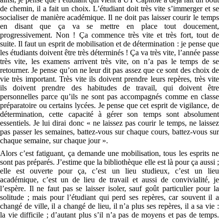
de chemin, il a fait un choix. L’étudiant doit très vite s’immerger et se
socialiser de manière académique. Il ne doit pas laisser courir le temps
en disant que ça va se mettre en place tout doucement,
progressivement. Non ! Ça commence très vite et très fort, tout de
suite. Il faut un esprit de mobilisation et de détermination : je pense que
les étudiants doivent être très déterminés ! Ça va très vite, l’année passe
très vite, les examens arrivent très vite, on n’a pas le temps de se
retourner. Je pense qu’on ne leur dit pas assez que ce sont des choix de
vie très important. Très vite ils doivent prendre leurs repères, très vite
ils doivent prendre des habitudes de travail, qui doivent être
personnelles parce qu’ils ne sont pas accompagnés comme en classe
préparatoire ou certains lycées. Je pense que cet esprit de vigilance, de
détermination, cette capacité à gérer son temps sont absolument
essentiels. Je lui dirai donc « ne laissez pas courir le temps, ne laissez
pas passer les semaines, battez-vous sur chaque cours, battez-vous sur
chaque semaine, sur chaque jour ».
Alors c’est fatiguant, ça demande une mobilisation, tous les esprits ne
sont pas préparés. J’estime que la bibliothèque elle est là pour ça aussi ;
elle est ouverte pour ça, c’est un lieu studieux, c’est un lieu
académique, c’est un de lieu de travail et aussi de convivialité, je
l’espère. Il ne faut pas se laisser isoler, sauf goût particulier pour la
solitude ; mais pour l’étudiant qui perd ses repères, car souvent il a
changé de ville, il a changé de lieu, il n’a plus ses repères, il a sa vie :
la vie difficile ; d’autant plus s’il n’a pas de moyens et pas de temps.